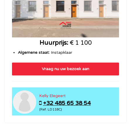
Huurprijs:
€ 1 100
Algemene staat:
Instapklaar
Vraag nu uw bezoek aan
Kelly Elegeert
+32 485 65 38 54
(Ref. LD118C)