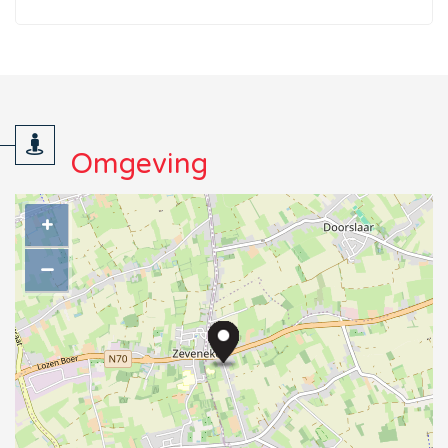
Omgeving
+
−