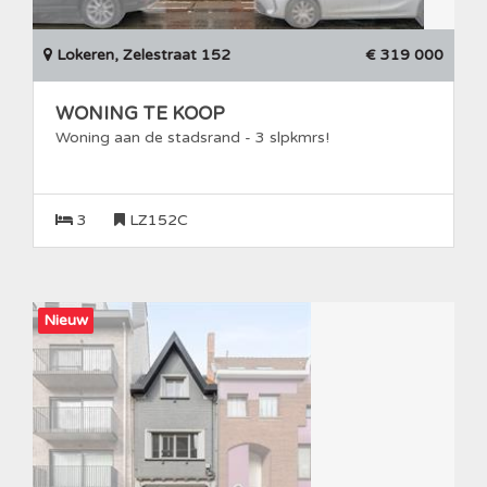
Lokeren, Zelestraat 152
€ 319 000
WONING TE KOOP
Woning aan de stadsrand - 3 slpkmrs!
3
LZ152C
Nieuw