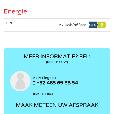
Energie
EPC:
167 kWh/m²/jaar
MEER INFORMATIE? BEL:
(REF. LD118C)
Kelly Elegeert
+32 485 65 38 54
(Ref. LD118C)
MAAK METEEN UW AFSPRAAK