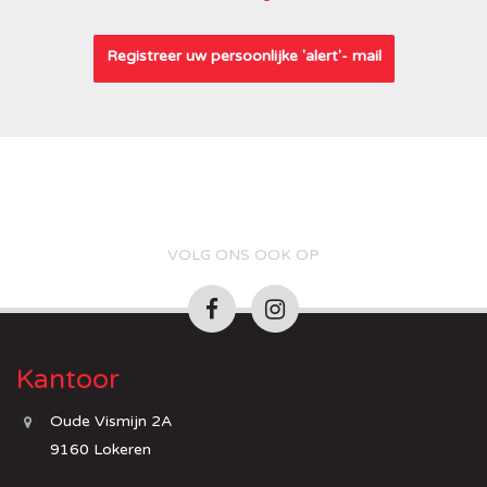
Registreer uw persoonlijke 'alert'- mail
VOLG ONS OOK OP
Kantoor
Oude Vismijn 2A
9160 Lokeren