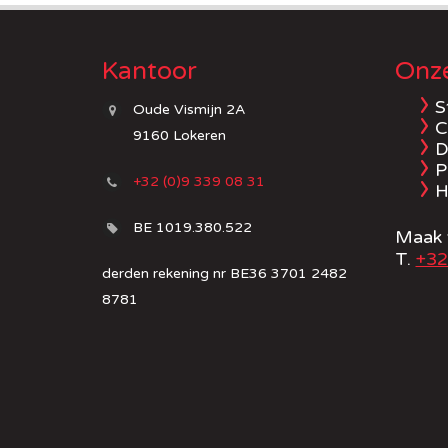
Kantoor
Onze
S
Oude Vismijn 2A
C
9160 Lokeren
D
P
+32 (0)9 339 08 31
H
BE 1019.380.522
Maak v
T.
+32
derden rekening nr BE36 3701 2482
8781