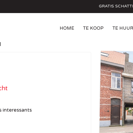
GRATIS SCHATT
HOME
TE KOOP
TE HUU
cht
s interessants