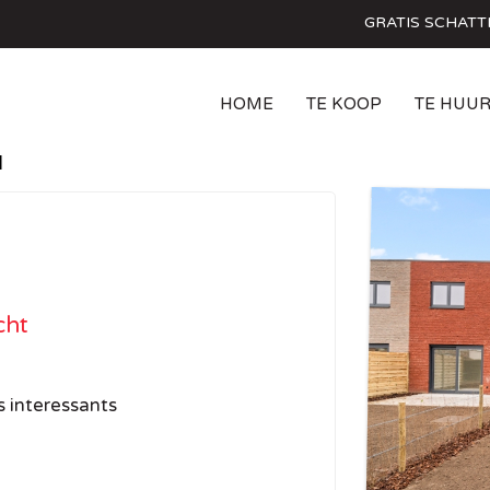
GRATIS SCHATT
HOME
TE KOOP
TE HUU
cht
s interessants