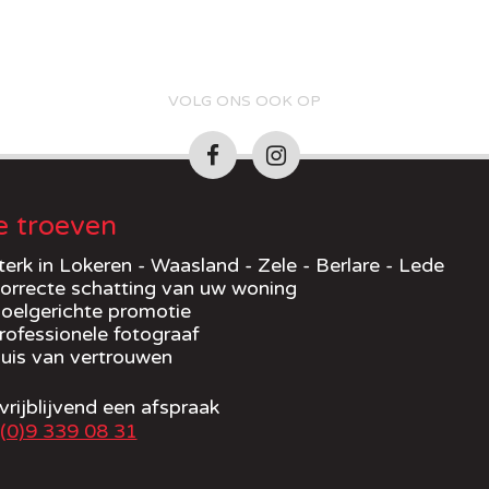
VOLG ONS OOK OP
 troeven
terk in Lokeren - Waasland - Zele - Berlare - Lede
orrecte schatting van uw woning
oelgerichte promotie
rofessionele fotograaf
uis van vertrouwen
rijblijvend een afspraak
(0)9 339 08 31