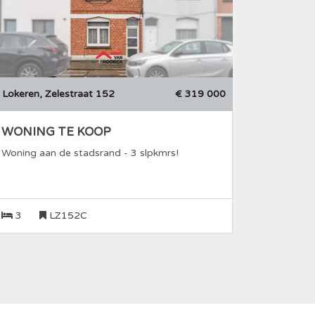
Lokeren, Zelestraat 152
€ 319 000
WONING TE KOOP
Woning aan de stadsrand - 3 slpkmrs!
3
LZ152C