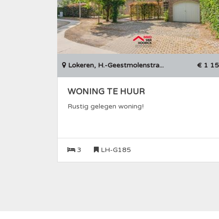
Lokeren, H.-Geestmolenstra...
€ 1 1
WONING TE HUUR
Rustig gelegen woning!
3
LH-G185