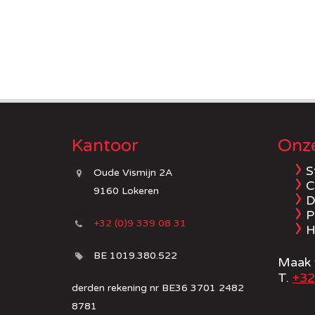
Kantoor
Onze
S
Oude Vismijn 2A
C
9160 Lokeren
D
P
+32 (0)9 339 08 31
H
BE 1019.380.522
Maak v
T.
+32
derden rekening nr BE36 3701 2482
8781