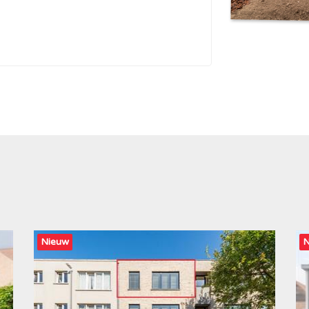
Nieuw
N