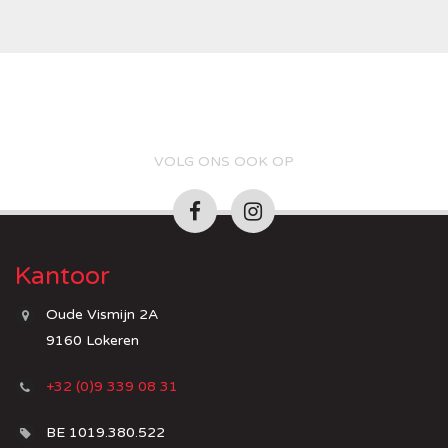
VOLG ONS OOK OP
Kantoor
Oude Vismijn 2A
9160 Lokeren
+32 (0)9 339 08 31
BE 1019.380.522