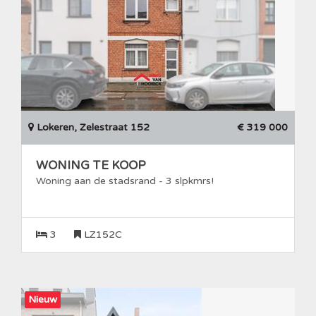
Lokeren, Zelestraat 152
€ 319 000
WONING TE KOOP
Woning aan de stadsrand - 3 slpkmrs!
3
LZ152C
Nieuw