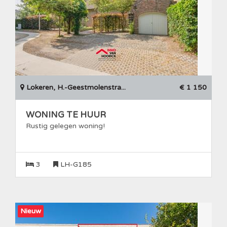
Lokeren, H.-Geestmolenstra...
€ 1 150
WONING TE HUUR
Rustig gelegen woning!
3
LH-G185
Nieuw