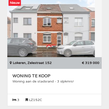
Nieuw
Lokeren, Zelestraat 152
€ 319 000
WONING TE KOOP
Woning aan de stadsrand - 3 slpkmrs!
3
LZ152C