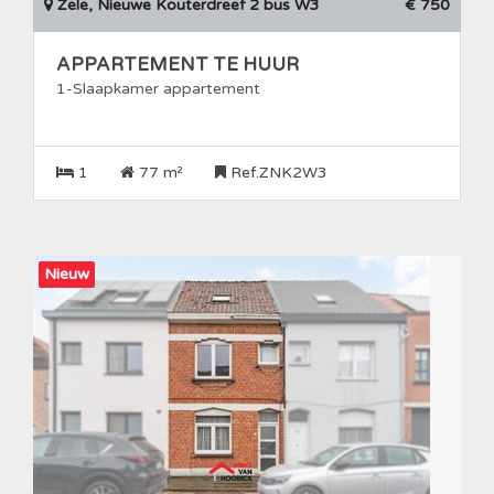
Zele, Nieuwe Kouterdreef 2 bus W3
€ 750
APPARTEMENT TE HUUR
1-Slaapkamer appartement
1
77 m²
Ref.ZNK2W3
Nieuw