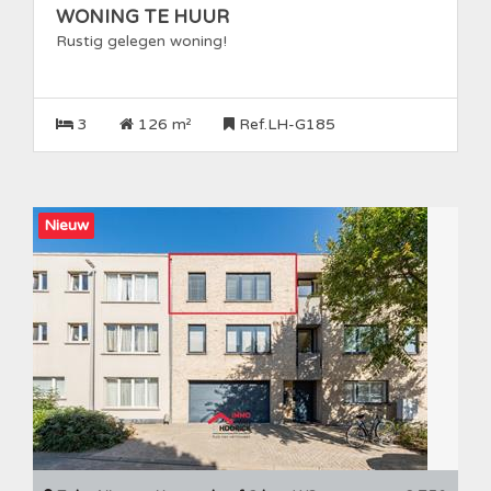
WONING TE HUUR
Rustig gelegen woning!
3
126 m²
Ref.LH-G185
Nieuw