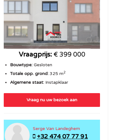
Vraagprijs:
€ 399 000
Bouwtype:
Gesloten
2
Totale opp. grond:
325 m
Algemene staat:
Instapklaar
Vraag nu uw bezoek aan
Serge Van Landeghem
+32 474 07 77 91