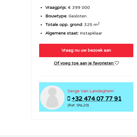
Vraagprijs:
€ 399 000
Bouwtype:
Gesloten
2
Totale opp. grond:
325 m
Algemene staat:
Instapklaar
Vraag nu uw bezoek aan
Of voeg toe aan je favorieten
Serge Van Landeghem
+32 474 07 77 91
(Ref. SNL20)