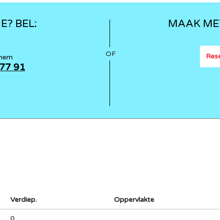
E? BEL:
MAAK ME
OF
Rese
ghem
 77 91
Verdiep.
Oppervlakte
0