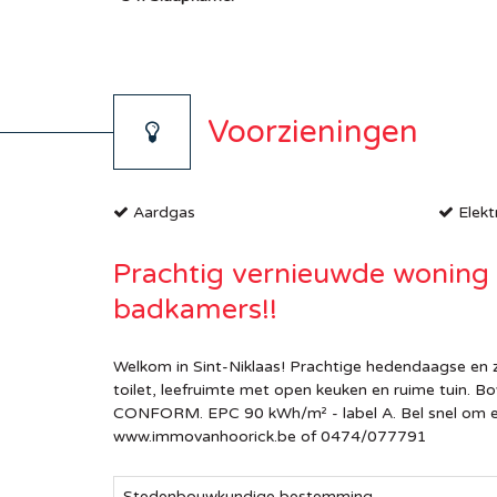
Voorzieningen
Aardgas
Elektr
Prachtig vernieuwde woning 
badkamers!!
Welkom in Sint-Niklaas! Prachtige hedendaagse en z
toilet, leefruimte met open keuken en ruime tuin. B
CONFORM. EPC 90 kWh/m² - label A. Bel snel om een
www.immovanhoorick.be of 0474/077791
Stedenbouwkundige bestemming