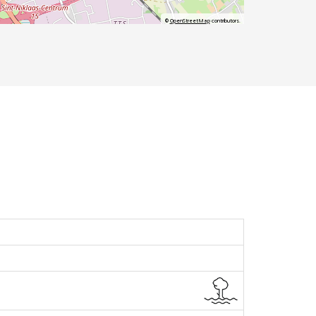
©
OpenStreetMap
contributors.