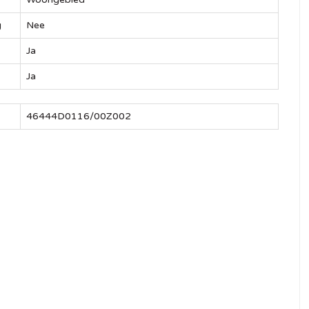
g
Nee
Ja
Ja
46444D0116/00Z002