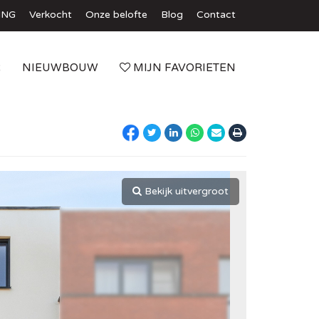
ING
Verkocht
Onze belofte
Blog
Contact
R
NIEUWBOUW
MIJN FAVORIETEN
Bekijk uitvergroot