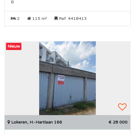
B
2
115 m²
Ref. 4418413
Nieuw
Lokeren, H.-Hartlaan 166
€ 28 000