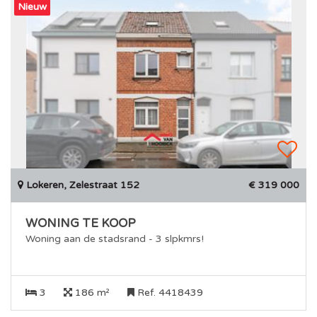
Nieuw
Lokeren, Zelestraat 152
€ 319 000
WONING TE KOOP
Woning aan de stadsrand - 3 slpkmrs!
3
186 m²
Ref. 4418439