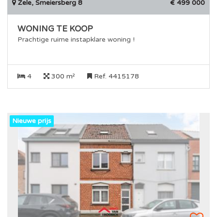
Zele, Smeiersberg 8
€ 499 000
WONING TE KOOP
Prachtige ruime instapklare woning !
4
300 m²
Ref. 4415178
Nieuwe prijs