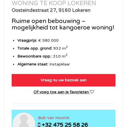
WONING TE KOOP LOKEREN
Oosteindestraat 27, 9160 Lokeren
Ruime open bebouwing –
mogelijkheid tot kangoeroe woning!
Vraagprijs:
€ 580 000
2
Totale opp. grond:
932 m
2
Bewoonbare opp.:
310 m
Algemene staat:
Instapklaar
Vraag nu uw bezoek aan
Of voeg toe aan je favorieten
Bob Van Hoorick
+32 475 25 58 26