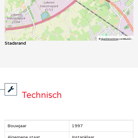
©
OpenStreetMap
contributors.
Stadsrand
Technisch
Bouwjaar
1997
Algemene staat
Instapklaar