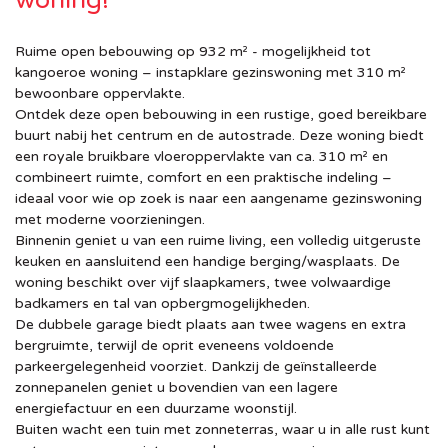
Ruime open bebouwing op 932 m² - mogelijkheid tot
kangoeroe woning – instapklare gezinswoning met 310 m²
bewoonbare oppervlakte.
Ontdek deze open bebouwing in een rustige, goed bereikbare
buurt nabij het centrum en de autostrade. Deze woning biedt
een royale bruikbare vloeroppervlakte van ca. 310 m² en
combineert ruimte, comfort en een praktische indeling –
ideaal voor wie op zoek is naar een aangename gezinswoning
met moderne voorzieningen.
Binnenin geniet u van een ruime living, een volledig uitgeruste
keuken en aansluitend een handige berging/wasplaats. De
woning beschikt over vijf slaapkamers, twee volwaardige
badkamers en tal van opbergmogelijkheden.
De dubbele garage biedt plaats aan twee wagens en extra
bergruimte, terwijl de oprit eveneens voldoende
parkeergelegenheid voorziet. Dankzij de geïnstalleerde
zonnepanelen geniet u bovendien van een lagere
energiefactuur en een duurzame woonstijl.
Buiten wacht een tuin met zonneterras, waar u in alle rust kunt