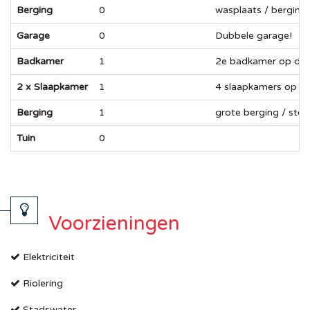
Berging
0
wasplaats / berging 
Garage
0
Dubbele garage!
Badkamer
1
2e badkamer op de e
2 x Slaapkamer
1
4 slaapkamers op d
Berging
1
grote berging / sto
Tuin
0
Voorzieningen
Elektriciteit
Riolering
Stadswater