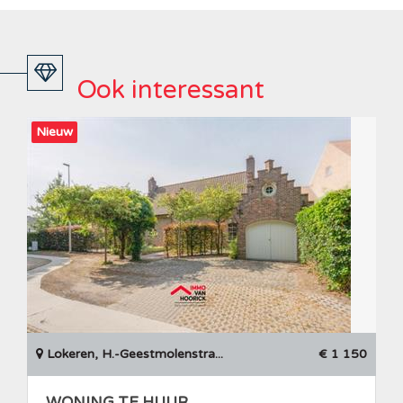
Ook interessant
Nieuw
Lokeren, H.-Geestmolenstra...
€ 1 150
WONING TE HUUR