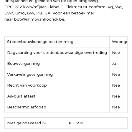
ontspannen en genieten van de open omgeving.
EPC 222 kWh/m²jaar - label C. Elektriciteit conform. Vg, Wg,
Gvkr, Gmo, Gvv, PB, GA. Voor een bezoek mail
naar
bob@immovanhoorick.be
.
Stedenbouwkundige bestemming
Woongebi
Dagvaarding voor stedenbouwkundige overtreding
Nee
Bouwvergunning
Ja
Verkavelingsvergunning
Nee
Recht van voorkoop
Nee
As-built attest
Nee
Beschermd erfgoed
Nee
Niet geïndexeerd KI
€ 1590