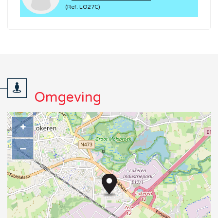
(Ref. LO27C)
Omgeving
+
−