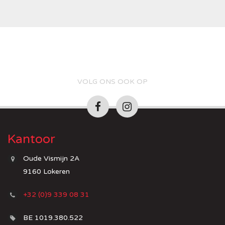
VOLG ONS OOK OP
Kantoor
Oude Vismijn 2A
9160 Lokeren
+32 (0)9 339 08 31
BE 1019.380.522