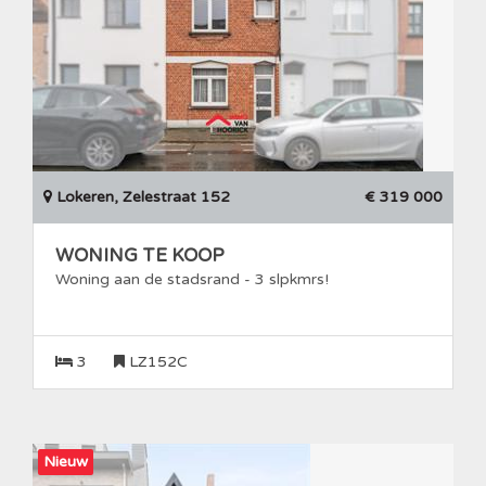
Lokeren, Zelestraat 152
€ 319 000
WONING TE KOOP
Woning aan de stadsrand - 3 slpkmrs!
3
LZ152C
Nieuw