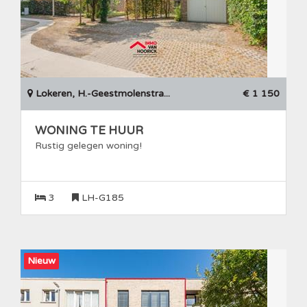
Lokeren, H.-Geestmolenstra...
€ 1 150
WONING TE HUUR
Rustig gelegen woning!
3
LH-G185
Nieuw