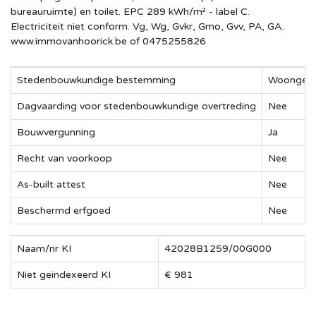
bureauruimte) en toilet. EPC 289 kWh/m² - label C.
Electriciteit niet conform. Vg, Wg, Gvkr, Gmo, Gvv, PA, GA.
www.immovanhoorick.be of 0475255826
Stedenbouwkundige bestemming
Woongebi
Dagvaarding voor stedenbouwkundige overtreding
Nee
Bouwvergunning
Ja
Recht van voorkoop
Nee
As-built attest
Nee
Beschermd erfgoed
Nee
Naam/nr KI
42028B1259/00G000
Niet geïndexeerd KI
€ 981