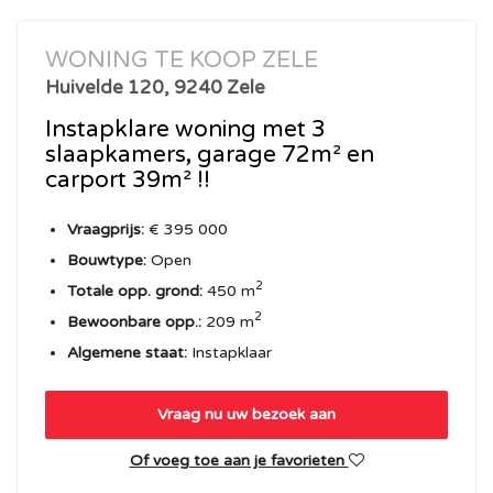
WONING TE KOOP ZELE
Huivelde 120, 9240 Zele
Instapklare woning met 3
slaapkamers, garage 72m² en
carport 39m² !!
Vraagprijs:
€ 395 000
Bouwtype:
Open
2
Totale opp. grond:
450 m
2
Bewoonbare opp.:
209 m
Algemene staat:
Instapklaar
Vraag nu uw bezoek aan
Of voeg toe aan je favorieten