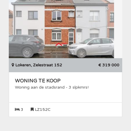
Lokeren, Zelestraat 152
€ 319 000
WONING TE KOOP
Woning aan de stadsrand - 3 slpkmrs!
3
LZ152C