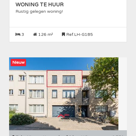
WONING TE HUUR
Rustig gelegen woning!
3
126 m²
Ref.LH-G185
Nieuw