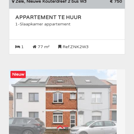
Zele, Nieuwe Kouterdreef 2 bus W3
€ 750
APPARTEMENT TE HUUR
1-Slaapkamer appartement
1
77 m²
Ref.ZNK2W3
Nieuw