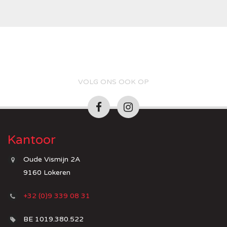
VOLG ONS OOK OP
Kantoor
Oude Vismijn 2A
9160 Lokeren
+32 (0)9 339 08 31
BE 1019.380.522