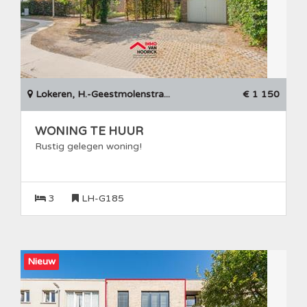
Lokeren, H.-Geestmolenstra...
€ 1 150
WONING TE HUUR
Rustig gelegen woning!
3
LH-G185
Nieuw