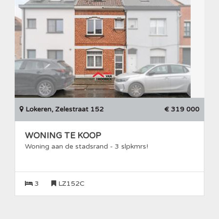
Lokeren, Zelestraat 152
€ 319 000
WONING TE KOOP
Woning aan de stadsrand - 3 slpkmrs!
3
LZ152C